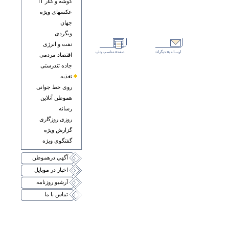
گوشه و کنار IT
عکسهای ويژه
جهان
وبگردی
نفت و انرژی
اقتصاد مردمی
جاده تندرستی
تغذيه
روی خط جوانی
هموطن آنلاين
رسانه
روزی روزگاری
گزارش ويژه
گفتگوی ويژه
آگهي درهموطن
اخبار در موبايل
آرشيو روزنامه
تماس با ما